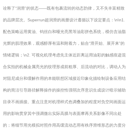
诠释了“润滑”的状态——既有包裹流转的动态韵律，又不失丰富精致
的品牌层次。Superrun超润滑的画册设计遵循以下设定要点：\n\n1.
配色策略运用黄油、钨丝白和哑光亮黑等油彩拼色系统，模仿含油脂
光辉的肌理效果，观感醇厚有温和附着力，贴合“滑开始、展开来”的
情绪逻辑；\n2. 可视化机理考虑先主体近距离运用油彩的触感痕迹混
合实拍的机械金属亮光的纹理形成前粗厚、后流动的对比，调动人为
对阻尼成分和缓解作用的本能联想区域接近印象化描绘制设备应用结
构的简洁引导路径解释操作的操控性强弱次序意识生成设计暗示辅助
目录不画插接。重点注意对机理样式色调叠加的程度对负空间画面运
用的影响贯穿其中强调微出实际高膜与表面摩再关系影像不同出处
的；将细节用光模拟对照作用高缓流动态用有秩序滑维形态的力度分